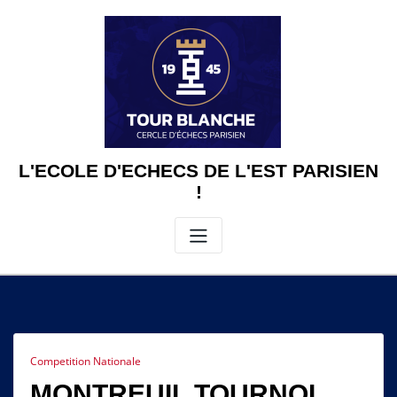
Skip
to
content
L'ECOLE D'ECHECS DE L'EST PARISIEN
!
Competition Nationale
MONTREUIL TOURNOI