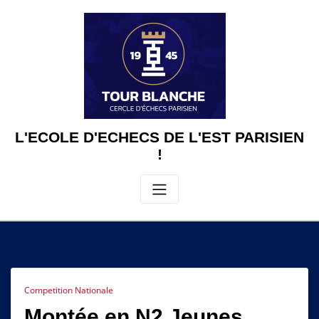
Skip
to
content
L'ECOLE D'ECHECS DE L'EST PARISIEN
!
Competition Nationale
Montée en N2 Jeunes