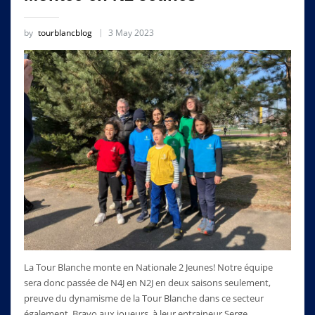
by
tourblancblog
3 May 2023
La Tour Blanche monte en Nationale 2 Jeunes! Notre équipe
sera donc passée de N4J en N2J en deux saisons seulement,
preuve du dynamisme de la Tour Blanche dans ce secteur
également. Bravo aux joueurs, à leur entraineur Serge