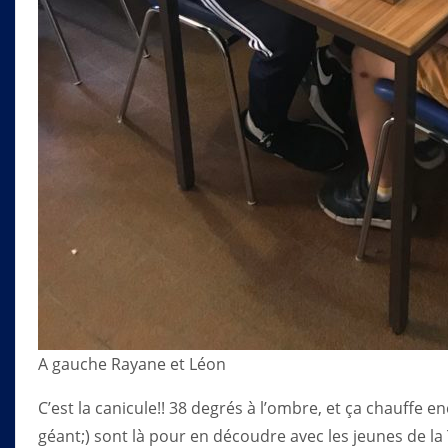
A gauche Rayane et Léon
C’est la canicule!! 38 degrés à l’ombre, et ça chauffe 
géant;) sont là pour en découdre avec les jeunes de l