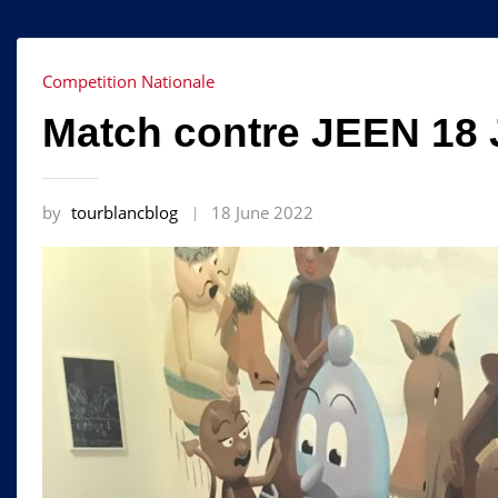
Competition Nationale
Match contre JEEN 18 
by
tourblancblog
18 June 2022