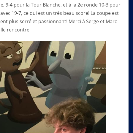
, 9-4 pour la Tour Blanche, et à la 2e ronde 10-3 pour
 avec 19-7, ce qui est un très beau score! La coupe est
nt plus serré et passionnant! Merci à Serge et Marc
lle rencontre!