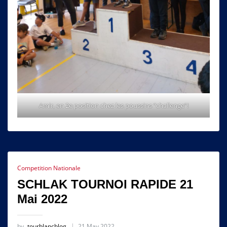
Amir, en 2e position chez les poussins “challenge”!
Competition Nationale
SCHLAK TOURNOI RAPIDE 21
Mai 2022
by
tourblancblog
21 May 2022